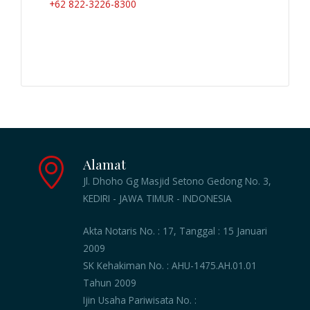
+62 822-3226-8300
Alamat
Jl. Dhoho Gg Masjid Setono Gedong No. 3,
KEDIRI - JAWA TIMUR - INDONESIA
Akta Notaris No. : 17, Tanggal : 15 Januari
2009
SK Kehakiman No. : AHU-1475.AH.01.01
Tahun 2009
Ijin Usaha Pariwisata No. :