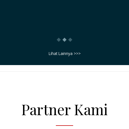
saya sampaikan bahwa : BISNIS INI ADALAH
BENAR-BENAR BISNIS TIKET, TIDAK ADA
UNSUR PENIPUAN
Morris Ginting
Lihat Lainnya >>>
Partner Kami