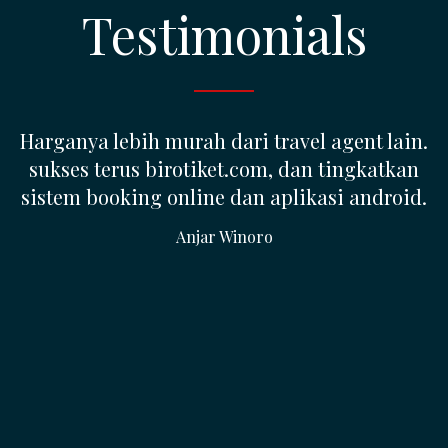
Testimonials
SETIAP CALON MEMBER YANG
MENGHUBUNGI SAYA SELALU BERTANYA,
APAKAH BISNIS INI BUKAN PENIPUAN (??)
SAYA LANGSUNG JAWAB 'BUKAN', SEBAB INI
ADALAH UKM YANG BENAR-BENAR
BERJUALAN TIKET PESAWAT DAN SAYA
MEMBERI DENGAN BUKTI-BUKTI YANG ADA,
SAYA JELASKAN KEPADA MEREKA SECARA
TERBUKA MEREKA PUAS KARENA SEMUA
KERAGUAN TERJAWAB. bagi Calon Member
yang baru pertama kali membuka web ini,