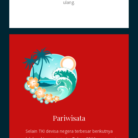
ulang.
Pariwisata
Selain TKI devisa negera terbesar berikutnya