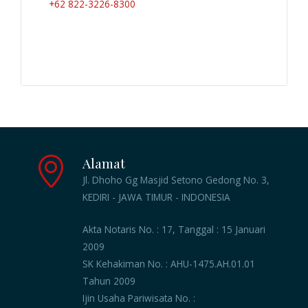
+62 822-3226-8300
Alamat
Jl. Dhoho Gg Masjid Setono Gedong No. 3,
KEDIRI - JAWA TIMUR - INDONESIA
Akta Notaris No. : 17, Tanggal : 15 Januari
2009
SK Kehakiman No. : AHU-1475.AH.01.01
Tahun 2009
Ijin Usaha Pariwisata No. :