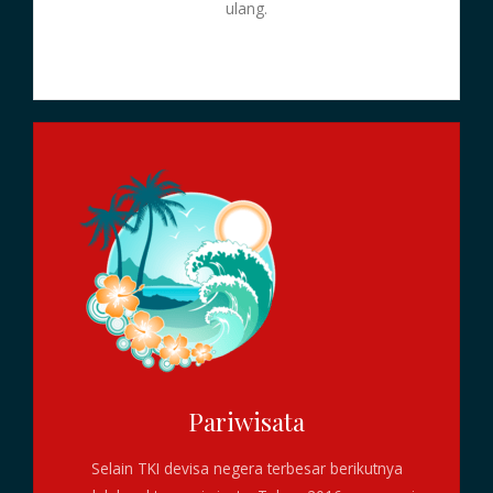
ulang.
Pariwisata
Selain TKI devisa negera terbesar berikutnya