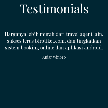
Testimonials
SETIAP CALON MEMBER YANG
MENGHUBUNGI SAYA SELALU BERTANYA,
APAKAH BISNIS INI BUKAN PENIPUAN (??)
SAYA LANGSUNG JAWAB 'BUKAN', SEBAB INI
ADALAH UKM YANG BENAR-BENAR
BERJUALAN TIKET PESAWAT DAN SAYA
MEMBERI DENGAN BUKTI-BUKTI YANG ADA,
SAYA JELASKAN KEPADA MEREKA SECARA
TERBUKA MEREKA PUAS KARENA SEMUA
KERAGUAN TERJAWAB. bagi Calon Member
yang baru pertama kali membuka web ini,