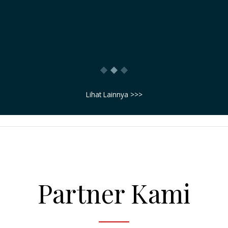
saya sampaikan bahwa : BISNIS INI ADALAH
BENAR-BENAR BISNIS TIKET, TIDAK ADA
UNSUR PENIPUAN
Morris Ginting
Lihat Lainnya >>>
Partner Kami